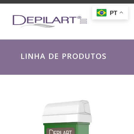
PT
L
I
N
H
A
D
E
P
R
O
D
U
T
O
S