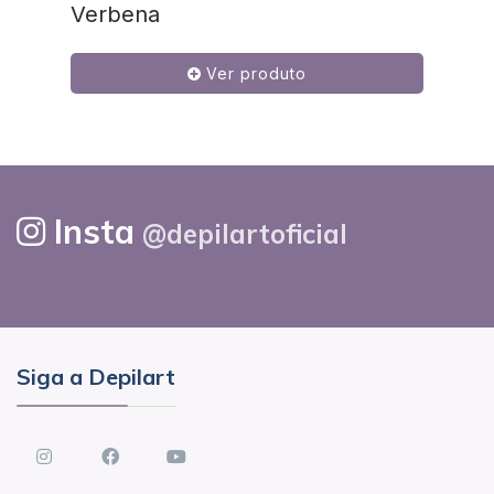
Verbena
Ver produto
Insta
@depilartoficial
Siga a Depilart
instagram
Facebook
youtube