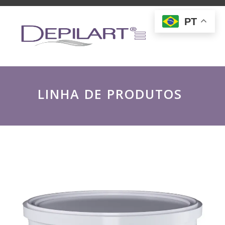
PT
L
I
N
H
A
D
E
P
R
O
D
U
T
O
S